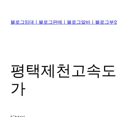
콘
텐
츠
블로그임대ㅣ블로그판매ㅣ블로그알바ㅣ블로그부업 
로
바
로
가
기
평택제천고속도
가