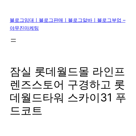
콘
텐
블로그임대ㅣ블로그판매ㅣ블로그알바ㅣ블로그부업 –
츠
야무진마케팅
로
바
로
가
기
잠실 롯데월드몰 라인프
렌즈스토어 구경하고 롯
데월드타워 스카이31 푸
드코트