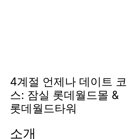
4계절 언제나 데이트 코
스: 잠실 롯데월드몰 &
롯데월드타워
소개