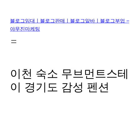
콘
텐
블로그임대ㅣ블로그판매ㅣ블로그알바ㅣ블로그부업 –
츠
야무진마케팅
로
바
로
가
기
이천 숙소 무브먼트스테
이 경기도 감성 펜션