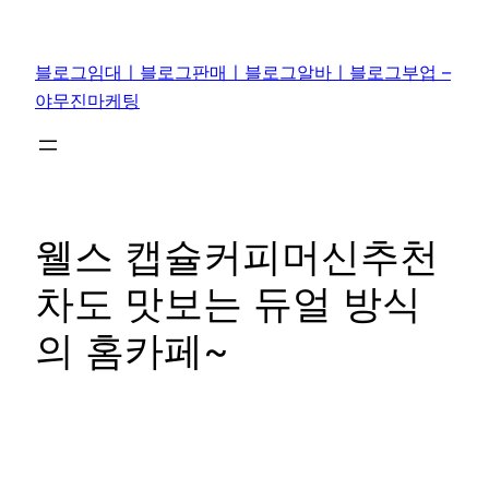
콘
텐
블로그임대ㅣ블로그판매ㅣ블로그알바ㅣ블로그부업 –
츠
야무진마케팅
로
바
로
가
기
웰스 캡슐커피머신추천
차도 맛보는 듀얼 방식
의 홈카페~