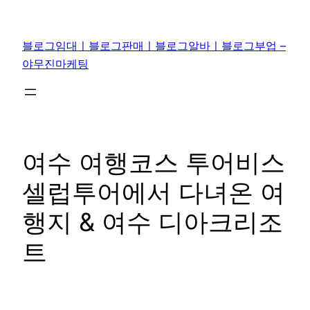
콘
텐
블로그임대ㅣ블로그판매ㅣ블로그알바ㅣ블로그부업 –
츠
야무진마케팅
로
바
로
가
기
여수 여행코스 투어비스
셀럽투어에서 다녀온 여
행지 & 여수 디아크리조
트