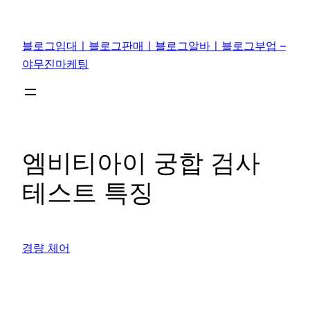
콘
텐
블로그임대ㅣ블로그판매ㅣ블로그알바ㅣ블로그부업 –
츠
야무진마케팅
로
바
로
가
기
엠비티아이 궁합 검사
테스트 특징
경량 체어