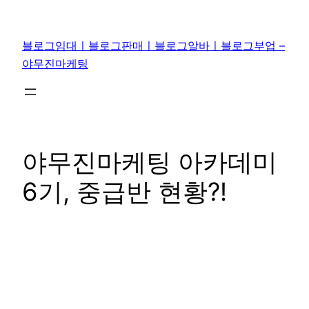
콘
텐
블로그임대ㅣ블로그판매ㅣ블로그알바ㅣ블로그부업 –
츠
야무진마케팅
로
바
로
가
기
야무진마케팅 아카데미
6기, 중급반 현황?!