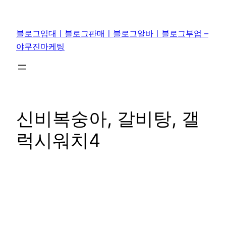
콘
텐
블로그임대ㅣ블로그판매ㅣ블로그알바ㅣ블로그부업 –
츠
야무진마케팅
로
바
로
가
기
신비복숭아, 갈비탕, 갤
럭시워치4