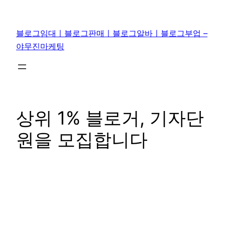
콘
텐
블로그임대ㅣ블로그판매ㅣ블로그알바ㅣ블로그부업 –
츠
야무진마케팅
로
바
로
가
기
상위 1% 블로거, 기자단
원을 모집합니다