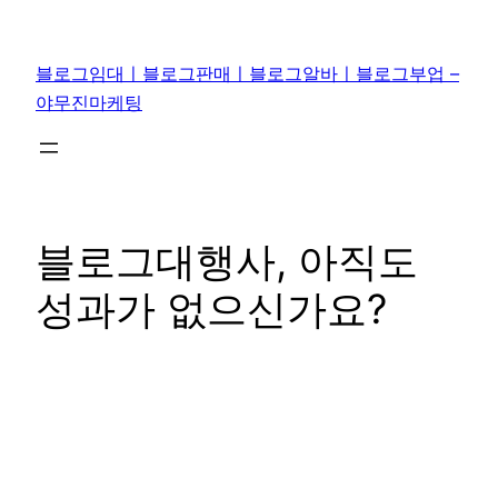
콘
텐
블로그임대ㅣ블로그판매ㅣ블로그알바ㅣ블로그부업 –
츠
야무진마케팅
로
바
로
가
기
블로그대행사, 아직도
성과가 없으신가요?