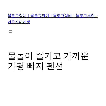
콘
텐
블로그임대ㅣ블로그판매ㅣ블로그알바ㅣ블로그부업 –
츠
야무진마케팅
로
바
로
가
기
물놀이 즐기고 가까운
가평 빠지 펜션