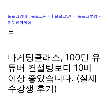
콘
텐
블로그임대ㅣ블로그판매ㅣ블로그알바ㅣ블로그부업 –
츠
야무진마케팅
로
바
로
가
기
마케팅클래스, 100만 유
튜버 컨설팅보다 10배
이상 좋았습니다. (실제
수강생 후기)