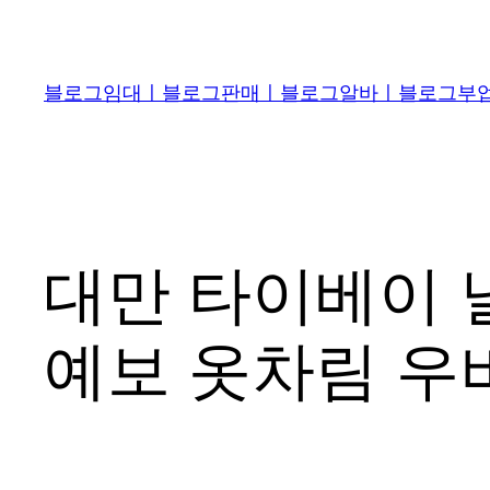
콘
텐
츠
블로그임대ㅣ블로그판매ㅣ블로그알바ㅣ블로그부업 
로
바
로
가
기
대만 타이베이 날
예보 옷차림 우