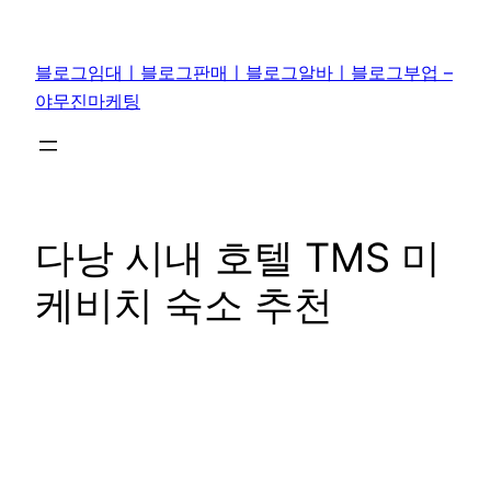
콘
텐
블로그임대ㅣ블로그판매ㅣ블로그알바ㅣ블로그부업 –
츠
야무진마케팅
로
바
로
가
기
다낭 시내 호텔 TMS 미
케비치 숙소 추천