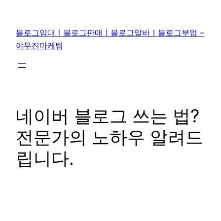
콘
텐
블로그임대ㅣ블로그판매ㅣ블로그알바ㅣ블로그부업 –
츠
야무진마케팅
로
바
로
가
기
네이버 블로그 쓰는 법?
전문가의 노하우 알려드
립니다.