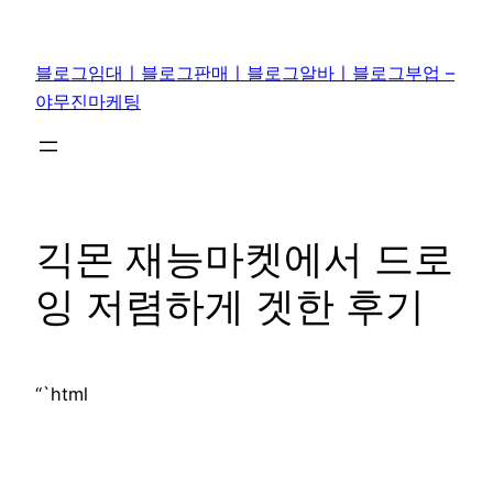
콘
텐
블로그임대ㅣ블로그판매ㅣ블로그알바ㅣ블로그부업 –
츠
야무진마케팅
로
바
로
가
기
긱몬 재능마켓에서 드로
잉 저렴하게 겟한 후기
“`html