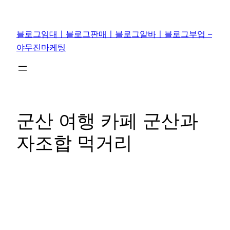
콘
텐
블로그임대ㅣ블로그판매ㅣ블로그알바ㅣ블로그부업 –
츠
야무진마케팅
로
바
로
가
기
군산 여행 카페 군산과
자조합 먹거리