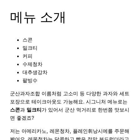
메뉴 소개
스콘
밀크티
커피
수제청차
대추생강차
팥빙수
군산과자조합 이름처럼 고소미 등 다양한 과자와 세트
포장으로 테이크아웃도 가능해요. 시그니처 메뉴로는
스콘
과
밀크티
가 있어서 군산 먹거리로 한번쯤 맛보시
면 좋겠죠?
저는 아메리카노, 레몬청차, 플레인휘낭시에를 주문해
봤어요. 레몬청차는 달콤하고 빵은 정말 부드럽더라고