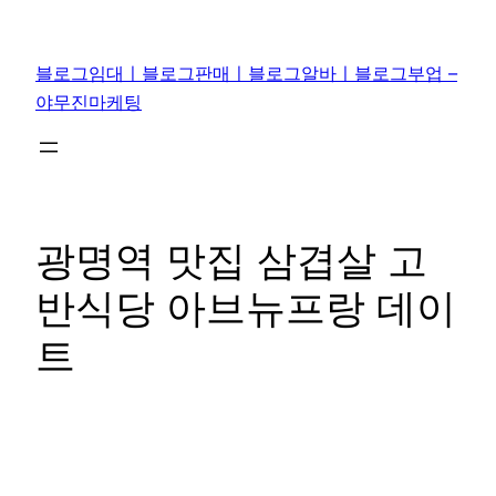
콘
텐
블로그임대ㅣ블로그판매ㅣ블로그알바ㅣ블로그부업 –
츠
야무진마케팅
로
바
로
가
기
광명역 맛집 삼겹살 고
반식당 아브뉴프랑 데이
트