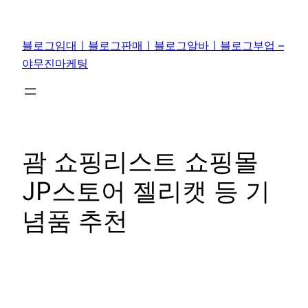
콘
텐
블로그임대ㅣ블로그판매ㅣ블로그알바ㅣ블로그부업 –
츠
야무진마케팅
로
바
로
가
기
괌 쇼핑리스트 쇼핑몰
JP스토어 젤리캣 등 기
념품 추천