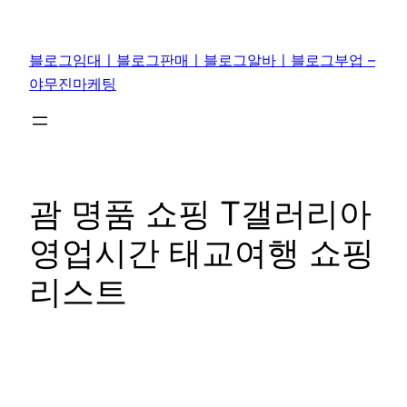
콘
텐
블로그임대ㅣ블로그판매ㅣ블로그알바ㅣ블로그부업 –
츠
야무진마케팅
로
바
로
가
기
괌 명품 쇼핑 T갤러리아
영업시간 태교여행 쇼핑
리스트