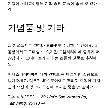
여행이나 태교여행을 계획 중인 분들께 좋을 것 같아
요.
기념품 및 기타
괌 기념품으로
고디바 초콜릿
도 준비할 수 있어요. 괌
공항에서도 구매할 수 있지만, T갤러리아에 종류가 더
많답니다. 고디바 프레첼과 펄 초콜릿 선물로 추천해
요.
버니스바이더베이 애착 인형
도 괌 태교여행 쇼핑으로
챙겨오세요. 맞은편 JP스토어에도 젤리캣 다양한 디자
인과 색상이 있으니 구경해 보시면 좋을 것 같아요.
T갤러리아 DFS – 1296 Pale San Vitores Rd,
Tamuning, 96913 괌