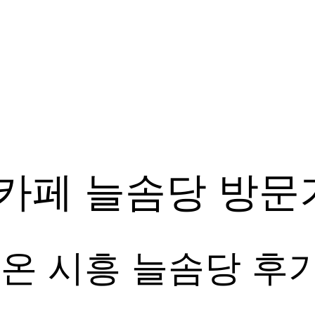
 카페 늘솜당 방문
녀온 시흥 늘솜당 후