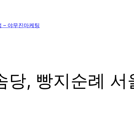
– 야무진마케팅
솜당, 빵지순례 서