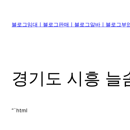
콘
텐
츠
블로그임대ㅣ블로그판매ㅣ블로그알바ㅣ블로그부업 
로
바
로
가
기
경기도 시흥 늘
“`html