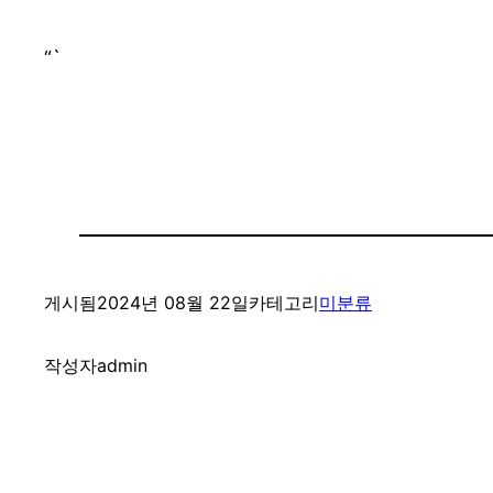
“`
게시됨
2024년 08월 22일
카테고리
미분류
작성자
admin