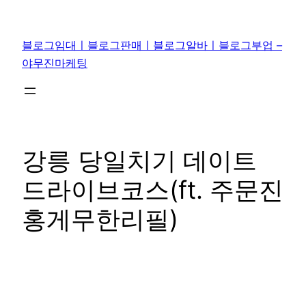
콘
텐
블로그임대ㅣ블로그판매ㅣ블로그알바ㅣ블로그부업 –
츠
야무진마케팅
로
바
로
가
기
강릉 당일치기 데이트
드라이브코스(ft. 주문진
홍게무한리필)